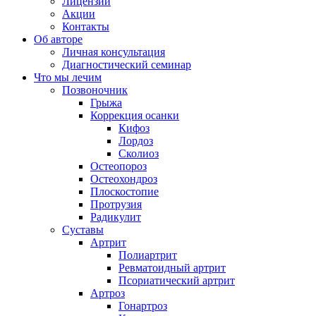
Лицензии
Акции
Контакты
Об авторе
Личная консультация
Диагностический семинар
Что мы лечим
Позвоночник
Грыжа
Коррекция осанки
Кифоз
Лордоз
Сколиоз
Остеопороз
Остеохондроз
Плоскостопие
Протрузия
Радикулит
Суставы
Артрит
Полиартрит
Ревматоидный артрит
Псориатический артрит
Артроз
Гонартроз