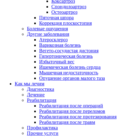
Коксартроз
Спондилоартроз
Остеоартроз
Пяточная шпора
Коррекция плоскостопия
Болевые ощущения
Другие заболевания
Атеросклероз
Варикозная болезнь
Вегето-сосудистая дистония
Гипертоническая болезнь
Избыточный вес
Ишемическая болезнь сердца
Мышечная недостаточность
Опущение органов малого таза
Как мы лечим
Диагностика
Лечение
Реабилитация
Реабилитация после операций
Реабилитация после переломов
Реабилитация после протезирования
Реабилитация после травм
Профилактика
Прочие услуги