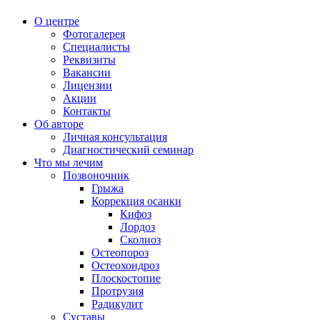
О центре
Фотогалерея
Специалисты
Реквизиты
Вакансии
Лицензии
Акции
Контакты
Об авторе
Личная консультация
Диагностический семинар
Что мы лечим
Позвоночник
Грыжа
Коррекция осанки
Кифоз
Лордоз
Сколиоз
Остеопороз
Остеохондроз
Плоскостопие
Протрузия
Радикулит
Суставы