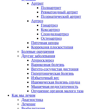
Артрит
Полиартрит
Ревматоидный артрит
Псориатический артрит
Артроз
Гонартроз
Коксартроз
Спондилоартроз
Остеоартроз
Пяточная шпора
Коррекция плоскостопия
Болевые ощущения
Другие заболевания
Атеросклероз
Варикозная болезнь
Вегето-сосудистая дистония
Гипертоническая болезнь
Избыточный вес
Ишемическая болезнь сердца
Мышечная недостаточность
Опущение органов малого таза
Как мы лечим
Диагностика
Лечение
Реабилитация