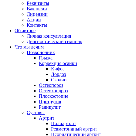
Реквизиты
Вакансии
Лицензии
Акции
Контакты
Об авторе
Личная консультация
Диагностический семинар
Что мы лечим
Позвоночник
Грыжа
Коррекция осанки
Кифоз
Лордоз
Сколиоз
Остеопороз
Остеохондроз
Плоскостопие
Протрузия
Радикулит
Суставы
Артрит
Полиартрит
Ревматоидный артрит
Псориатический артрит