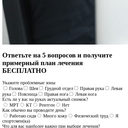
Ответьте на 5 вопросов и получите
примерный план лечения
БЕСПЛАТНО
Укажите проблемные зоны
Голова
Шея
Грудной отдел
Правая рука
Левая
рука
Поясница
Правая нога
Левая нога
Есть ли у вас на руках актуальный снимок?
МРТ
КТ
Рентген
Нет
Как обычно вы проводите день?
Работаю сидя
Много хожу
Физический труд
Я
спортсмен(ка)
Что для вас наиболее важно при выборе лечения?