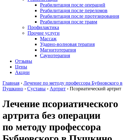
Реабилитация после операций
Реабилитация после переломов
Реабилитация после протезирования
Реабилитация после травм
Профилактика
Прочие услуги
Массаж
Ударно-волновая терапия
Магнитотерапия
Саунотерапия
Отзывы
Цены
Акции
Главная
›
Лечение по методу профессора Бубновского в
Пушкино
›
Суставы
›
Артрит
›
Псориатический артрит
Лечение псориатического
артрита без операции
по методу профессора
Бубновского в Пушкино