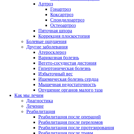
Артроз
Гонартроз
Коксартроз
Спондилоартроз
Остеоартроз
Пяточная шпора
Коррекция плоскостопия
Болевые ощущения
Другие заболевания
Атеросклероз
Варикозная болезнь
Вегето-сосудистая дистония
Гипертоническая болезнь
Избыточный вес
Ишемическая болезнь сердца
Мышечная недостаточность
Опущение органов малого таза
Как мы лечим
Диагностика
Лечение
Реабилитация
Реабилитация после операций
Реабилитация после переломов
Реабилитация после протезирования
Реабилитация после травм