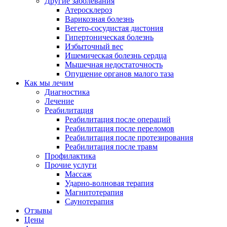
Другие заболевания
Атеросклероз
Варикозная болезнь
Вегето-сосудистая дистония
Гипертоническая болезнь
Избыточный вес
Ишемическая болезнь сердца
Мышечная недостаточность
Опущение органов малого таза
Как мы лечим
Диагностика
Лечение
Реабилитация
Реабилитация после операций
Реабилитация после переломов
Реабилитация после протезирования
Реабилитация после травм
Профилактика
Прочие услуги
Массаж
Ударно-волновая терапия
Магнитотерапия
Саунотерапия
Отзывы
Цены