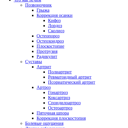
Позвоночник
Грыжа
Коррекция осанки
Кифоз
Лордоз
Сколиоз
Остеопороз
Остеохондроз
Плоскостопие
Протрузия
Радикулит
Суставы
Артрит
Полиартрит
Ревматоидный артрит
Псориатический артрит
Артроз
Гонартроз
Коксартроз
Спондилоартроз
Остеоартроз
Пяточная шпора
Коррекция плоскостопия
Болевые ощущения