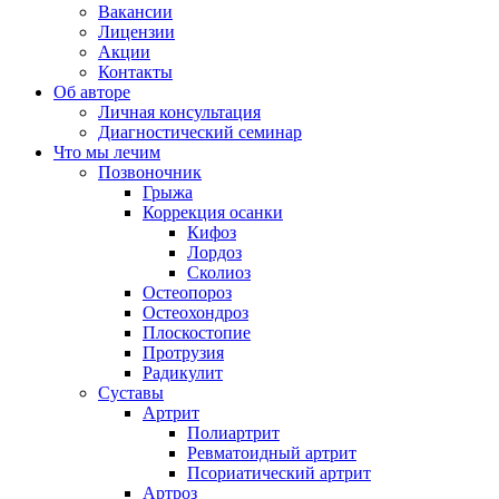
Вакансии
Лицензии
Акции
Контакты
Об авторе
Личная консультация
Диагностический семинар
Что мы лечим
Позвоночник
Грыжа
Коррекция осанки
Кифоз
Лордоз
Сколиоз
Остеопороз
Остеохондроз
Плоскостопие
Протрузия
Радикулит
Суставы
Артрит
Полиартрит
Ревматоидный артрит
Псориатический артрит
Артроз