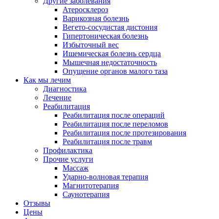
Другие заболевания
Атеросклероз
Варикозная болезнь
Вегето-сосудистая дистония
Гипертоническая болезнь
Избыточный вес
Ишемическая болезнь сердца
Мышечная недостаточность
Опущение органов малого таза
Как мы лечим
Диагностика
Лечение
Реабилитация
Реабилитация после операций
Реабилитация после переломов
Реабилитация после протезирования
Реабилитация после травм
Профилактика
Прочие услуги
Массаж
Ударно-волновая терапия
Магнитотерапия
Саунотерапия
Отзывы
Цены