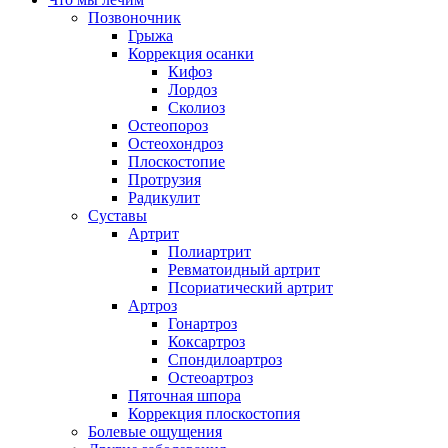
Позвоночник
Грыжа
Коррекция осанки
Кифоз
Лордоз
Сколиоз
Остеопороз
Остеохондроз
Плоскостопие
Протрузия
Радикулит
Суставы
Артрит
Полиартрит
Ревматоидный артрит
Псориатический артрит
Артроз
Гонартроз
Коксартроз
Спондилоартроз
Остеоартроз
Пяточная шпора
Коррекция плоскостопия
Болевые ощущения