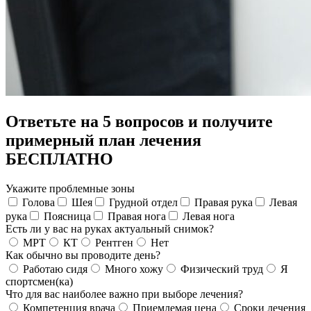
Ответьте на 5 вопросов и получите
примерный план лечения
БЕСПЛАТНО
Укажите проблемные зоны
Голова
Шея
Грудной отдел
Правая рука
Левая
рука
Поясница
Правая нога
Левая нога
Есть ли у вас на руках актуальный снимок?
МРТ
КТ
Рентген
Нет
Как обычно вы проводите день?
Работаю сидя
Много хожу
Физический труд
Я
спортсмен(ка)
Что для вас наиболее важно при выборе лечения?
Компетенция врача
Приемлемая цена
Сроки лечения