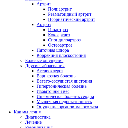
Артрит
Полиартрит
Ревматоидный артрит
Псориатический артрит
Артроз
Гонартроз
Коксартроз
Спондилоартроз
Остеоартроз
Пяточная шпора
Коррекция плоскостопия
Болевые ощущения
Другие заболевания
Атеросклероз
Варикозная болезнь
Вегето-сосудистая дистония
Гипертоническая болезнь
Избыточный вес
Ишемическая болезнь сердца
Мышечная недостаточность
Опущение органов малого таза
Как мы лечим
Диагностика
Лечение
Реабилитация