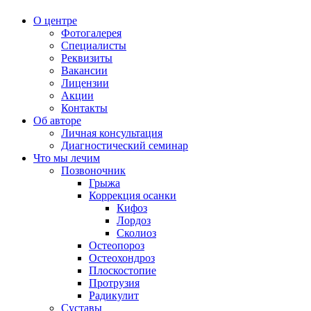
О центре
Фотогалерея
Специалисты
Реквизиты
Вакансии
Лицензии
Акции
Контакты
Об авторе
Личная консультация
Диагностический семинар
Что мы лечим
Позвоночник
Грыжа
Коррекция осанки
Кифоз
Лордоз
Сколиоз
Остеопороз
Остеохондроз
Плоскостопие
Протрузия
Радикулит
Суставы