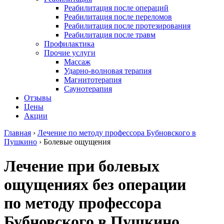
Реабилитация после операций
Реабилитация после переломов
Реабилитация после протезирования
Реабилитация после травм
Профилактика
Прочие услуги
Массаж
Ударно-волновая терапия
Магнитотерапия
Саунотерапия
Отзывы
Цены
Акции
Главная
›
Лечение по методу профессора Бубновского в
Пушкино
›
Болевые ощущения
Лечение при болевых
ощущениях без операции
по методу профессора
Бубновского в Пушкино