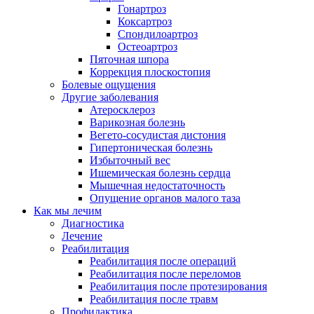
Гонартроз
Коксартроз
Спондилоартроз
Остеоартроз
Пяточная шпора
Коррекция плоскостопия
Болевые ощущения
Другие заболевания
Атеросклероз
Варикозная болезнь
Вегето-сосудистая дистония
Гипертоническая болезнь
Избыточный вес
Ишемическая болезнь сердца
Мышечная недостаточность
Опущение органов малого таза
Как мы лечим
Диагностика
Лечение
Реабилитация
Реабилитация после операций
Реабилитация после переломов
Реабилитация после протезирования
Реабилитация после травм
Профилактика