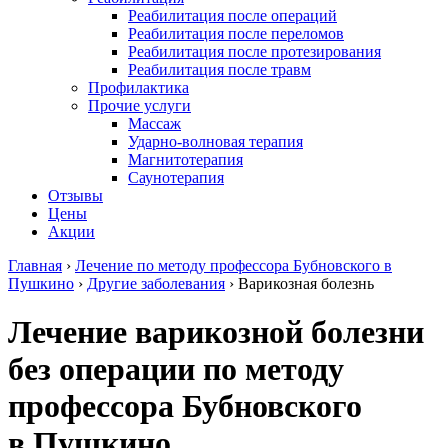
Реабилитация после операций
Реабилитация после переломов
Реабилитация после протезирования
Реабилитация после травм
Профилактика
Прочие услуги
Массаж
Ударно-волновая терапия
Магнитотерапия
Саунотерапия
Отзывы
Цены
Акции
Главная
›
Лечение по методу профессора Бубновского в
Пушкино
›
Другие заболевания
›
Варикозная болезнь
Лечение варикозной болезни
без операции по методу
профессора Бубновского
в Пушкино