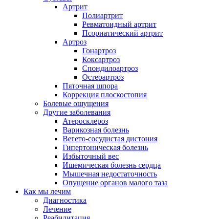
Артрит
Полиартрит
Ревматоидный артрит
Псориатический артрит
Артроз
Гонартроз
Коксартроз
Спондилоартроз
Остеоартроз
Пяточная шпора
Коррекция плоскостопия
Болевые ощущения
Другие заболевания
Атеросклероз
Варикозная болезнь
Вегето-сосудистая дистония
Гипертоническая болезнь
Избыточный вес
Ишемическая болезнь сердца
Мышечная недостаточность
Опущение органов малого таза
Как мы лечим
Диагностика
Лечение
Реабилитация