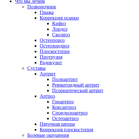
Что мы лечим
Позвоночник
Грыжа
Коррекция осанки
Кифоз
Лордоз
Сколиоз
Остеопороз
Остеохондроз
Плоскостопие
Протрузия
Радикулит
Суставы
Артрит
Полиартрит
Ревматоидный артрит
Псориатический артрит
Артроз
Гонартроз
Коксартроз
Спондилоартроз
Остеоартроз
Пяточная шпора
Коррекция плоскостопия
Болевые ощущения