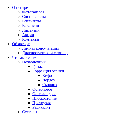
О центре
Фотогалерея
Специалисты
Реквизиты
Вакансии
Лицензии
Акции
Контакты
Об авторе
Личная консультация
Диагностический семинар
Что мы лечим
Позвоночник
Грыжа
Коррекция осанки
Кифоз
Лордоз
Сколиоз
Остеопороз
Остеохондроз
Плоскостопие
Протрузия
Радикулит
Суставы