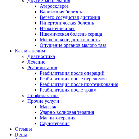
Другие заболевания
Атеросклероз
Варикозная болезнь
Вегето-сосудистая дистония
Гипертоническая болезнь
Избыточный вес
Ишемическая болезнь сердца
Мышечная недостаточность
Опущение органов малого таза
Как мы лечим
Диагностика
Лечение
Реабилитация
Реабилитация после операций
Реабилитация после переломов
Реабилитация после протезирования
Реабилитация после травм
Профилактика
Прочие услуги
Массаж
Ударно-волновая терапия
Магнитотерапия
Саунотерапия
Отзывы
Цены