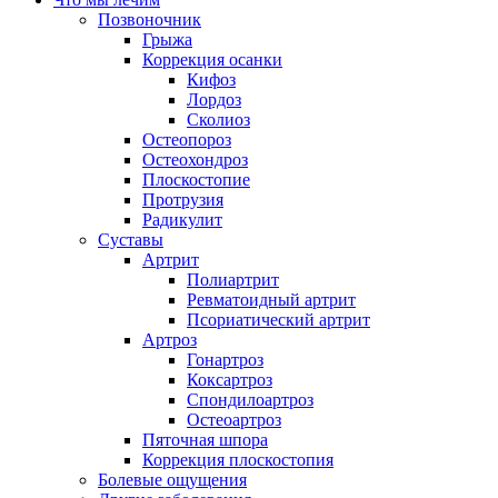
Позвоночник
Грыжа
Коррекция осанки
Кифоз
Лордоз
Сколиоз
Остеопороз
Остеохондроз
Плоскостопие
Протрузия
Радикулит
Суставы
Артрит
Полиартрит
Ревматоидный артрит
Псориатический артрит
Артроз
Гонартроз
Коксартроз
Спондилоартроз
Остеоартроз
Пяточная шпора
Коррекция плоскостопия
Болевые ощущения