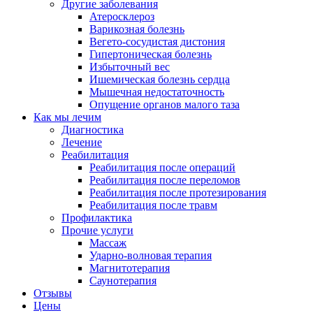
Другие заболевания
Атеросклероз
Варикозная болезнь
Вегето-сосудистая дистония
Гипертоническая болезнь
Избыточный вес
Ишемическая болезнь сердца
Мышечная недостаточность
Опущение органов малого таза
Как мы лечим
Диагностика
Лечение
Реабилитация
Реабилитация после операций
Реабилитация после переломов
Реабилитация после протезирования
Реабилитация после травм
Профилактика
Прочие услуги
Массаж
Ударно-волновая терапия
Магнитотерапия
Саунотерапия
Отзывы
Цены