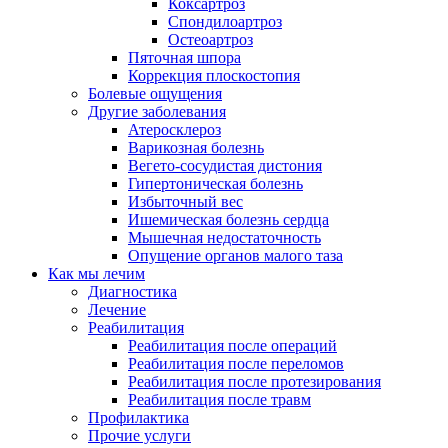
Коксартроз
Спондилоартроз
Остеоартроз
Пяточная шпора
Коррекция плоскостопия
Болевые ощущения
Другие заболевания
Атеросклероз
Варикозная болезнь
Вегето-сосудистая дистония
Гипертоническая болезнь
Избыточный вес
Ишемическая болезнь сердца
Мышечная недостаточность
Опущение органов малого таза
Как мы лечим
Диагностика
Лечение
Реабилитация
Реабилитация после операций
Реабилитация после переломов
Реабилитация после протезирования
Реабилитация после травм
Профилактика
Прочие услуги