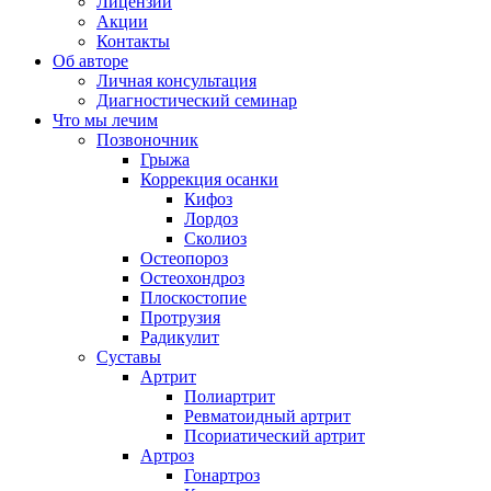
Лицензии
Акции
Контакты
Об авторе
Личная консультация
Диагностический семинар
Что мы лечим
Позвоночник
Грыжа
Коррекция осанки
Кифоз
Лордоз
Сколиоз
Остеопороз
Остеохондроз
Плоскостопие
Протрузия
Радикулит
Суставы
Артрит
Полиартрит
Ревматоидный артрит
Псориатический артрит
Артроз
Гонартроз