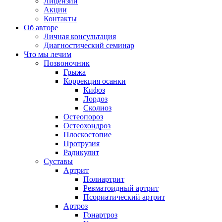
Лицензии
Акции
Контакты
Об авторе
Личная консультация
Диагностический семинар
Что мы лечим
Позвоночник
Грыжа
Коррекция осанки
Кифоз
Лордоз
Сколиоз
Остеопороз
Остеохондроз
Плоскостопие
Протрузия
Радикулит
Суставы
Артрит
Полиартрит
Ревматоидный артрит
Псориатический артрит
Артроз
Гонартроз