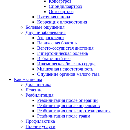
Коксартроз
Спондилоартроз
Остеоартроз
Пяточная шпора
Коррекция плоскостопия
Болевые ощущения
Другие заболевания
Атеросклероз
Варикозная болезнь
Вегето-сосудистая дистония
Гипертоническая болезнь
Избыточный вес
Ишемическая болезнь сердца
Мышечная недостаточность
Опущение органов малого таза
Как мы лечим
Диагностика
Лечение
Реабилитация
Реабилитация после операций
Реабилитация после переломов
Реабилитация после протезирования
Реабилитация после травм
Профилактика
Прочие услуги