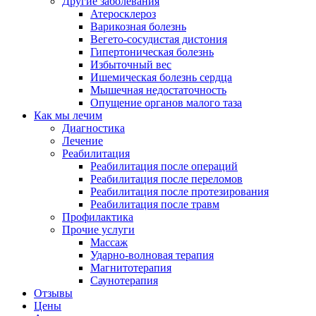
Другие заболевания
Атеросклероз
Варикозная болезнь
Вегето-сосудистая дистония
Гипертоническая болезнь
Избыточный вес
Ишемическая болезнь сердца
Мышечная недостаточность
Опущение органов малого таза
Как мы лечим
Диагностика
Лечение
Реабилитация
Реабилитация после операций
Реабилитация после переломов
Реабилитация после протезирования
Реабилитация после травм
Профилактика
Прочие услуги
Массаж
Ударно-волновая терапия
Магнитотерапия
Саунотерапия
Отзывы
Цены