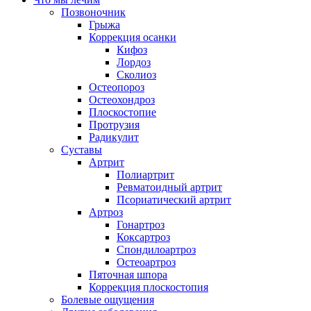
Позвоночник
Грыжа
Коррекция осанки
Кифоз
Лордоз
Сколиоз
Остеопороз
Остеохондроз
Плоскостопие
Протрузия
Радикулит
Суставы
Артрит
Полиартрит
Ревматоидный артрит
Псориатический артрит
Артроз
Гонартроз
Коксартроз
Спондилоартроз
Остеоартроз
Пяточная шпора
Коррекция плоскостопия
Болевые ощущения