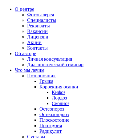
О центре
Фотогалерея
Специалисты
Реквизиты
Вакансии
Лицензии
Акции
Контакты
Об авторе
Личная консультация
Диагностический семинар
Что мы лечим
Позвоночник
Грыжа
Коррекция осанки
Кифоз
Лордоз
Сколиоз
Остеопороз
Остеохондроз
Плоскостопие
Протрузия
Радикулит
Суставы