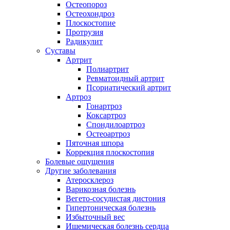
Остеопороз
Остеохондроз
Плоскостопие
Протрузия
Радикулит
Суставы
Артрит
Полиартрит
Ревматоидный артрит
Псориатический артрит
Артроз
Гонартроз
Коксартроз
Спондилоартроз
Остеоартроз
Пяточная шпора
Коррекция плоскостопия
Болевые ощущения
Другие заболевания
Атеросклероз
Варикозная болезнь
Вегето-сосудистая дистония
Гипертоническая болезнь
Избыточный вес
Ишемическая болезнь сердца