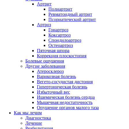
Артрит
Полиартрит
Ревматоидный артрит
Псориатический артрит
Артроз
Гонартроз
Коксартроз
Спондилоартроз
Остеоартроз
Пяточная шпора
Коррекция плоскостопия
Болевые ощущения
Другие заболевания
Атеросклероз
Варикозная болезнь
Вегето-сосудистая дистония
Гипертоническая болезнь
Избыточный вес
Ишемическая болезнь сердца
Мышечная недостаточность
Опущение органов малого таза
Как мы лечим
Диагностика
Лечение
Реабилитация