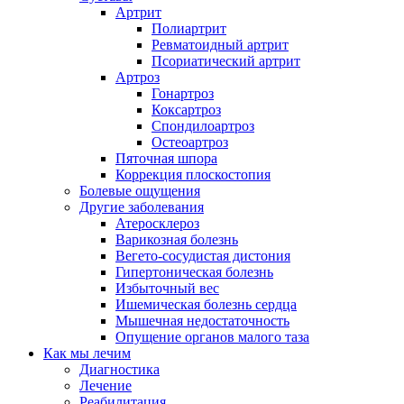
Артрит
Полиартрит
Ревматоидный артрит
Псориатический артрит
Артроз
Гонартроз
Коксартроз
Спондилоартроз
Остеоартроз
Пяточная шпора
Коррекция плоскостопия
Болевые ощущения
Другие заболевания
Атеросклероз
Варикозная болезнь
Вегето-сосудистая дистония
Гипертоническая болезнь
Избыточный вес
Ишемическая болезнь сердца
Мышечная недостаточность
Опущение органов малого таза
Как мы лечим
Диагностика
Лечение
Реабилитация