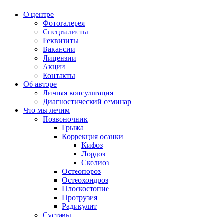
О центре
Фотогалерея
Специалисты
Реквизиты
Вакансии
Лицензии
Акции
Контакты
Об авторе
Личная консультация
Диагностический семинар
Что мы лечим
Позвоночник
Грыжа
Коррекция осанки
Кифоз
Лордоз
Сколиоз
Остеопороз
Остеохондроз
Плоскостопие
Протрузия
Радикулит
Суставы