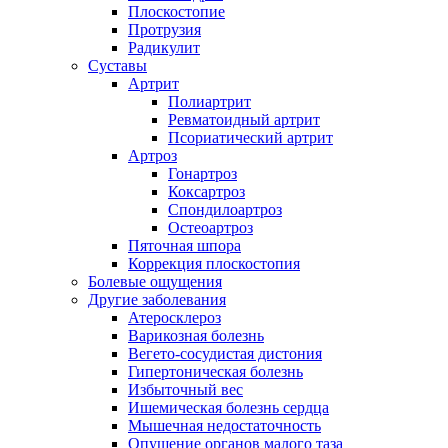
Плоскостопие
Протрузия
Радикулит
Суставы
Артрит
Полиартрит
Ревматоидный артрит
Псориатический артрит
Артроз
Гонартроз
Коксартроз
Спондилоартроз
Остеоартроз
Пяточная шпора
Коррекция плоскостопия
Болевые ощущения
Другие заболевания
Атеросклероз
Варикозная болезнь
Вегето-сосудистая дистония
Гипертоническая болезнь
Избыточный вес
Ишемическая болезнь сердца
Мышечная недостаточность
Опущение органов малого таза