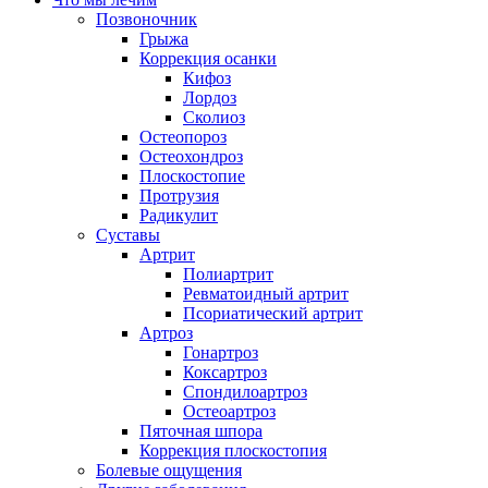
Позвоночник
Грыжа
Коррекция осанки
Кифоз
Лордоз
Сколиоз
Остеопороз
Остеохондроз
Плоскостопие
Протрузия
Радикулит
Суставы
Артрит
Полиартрит
Ревматоидный артрит
Псориатический артрит
Артроз
Гонартроз
Коксартроз
Спондилоартроз
Остеоартроз
Пяточная шпора
Коррекция плоскостопия
Болевые ощущения