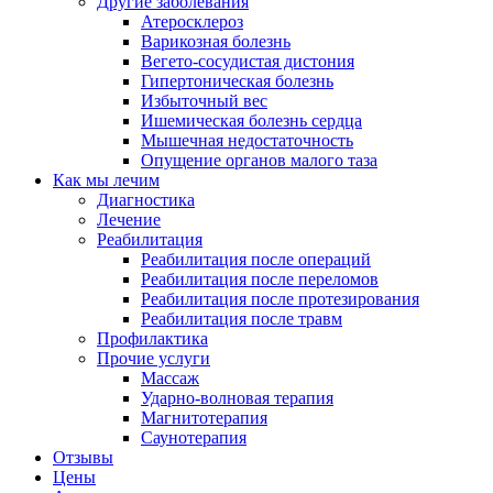
Другие заболевания
Атеросклероз
Варикозная болезнь
Вегето-сосудистая дистония
Гипертоническая болезнь
Избыточный вес
Ишемическая болезнь сердца
Мышечная недостаточность
Опущение органов малого таза
Как мы лечим
Диагностика
Лечение
Реабилитация
Реабилитация после операций
Реабилитация после переломов
Реабилитация после протезирования
Реабилитация после травм
Профилактика
Прочие услуги
Массаж
Ударно-волновая терапия
Магнитотерапия
Саунотерапия
Отзывы
Цены