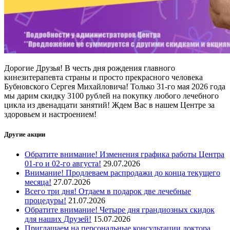
Дорогие Друзья! В честь дня рождения главного
кинезитерапевта страны и просто прекрасного человека
Бубновского Сергея Михайловича! Только 31-го мая 2026 года
мы дарим скидку 3100 рублей на покупку любого лечебного
цикла из двенадцати занятий! Ждем Вас в нашем Центре за
здоровьем и настроением!
Другие акции
Обратите внимание! Изменения графика работы Центра
01-го и 02-го августа!
29.07.2026
Внимание! Продлеваем распродажи до конца текущего
месяца!
27.07.2026
Всего три дня! Отдаем в подарок две лечебные
процедуры!
21.07.2026
Обратите внимание! Четыре дня грандиозных скидок
для наших Друзей!
15.07.2026
Приглашаем на персональные консультации доктора