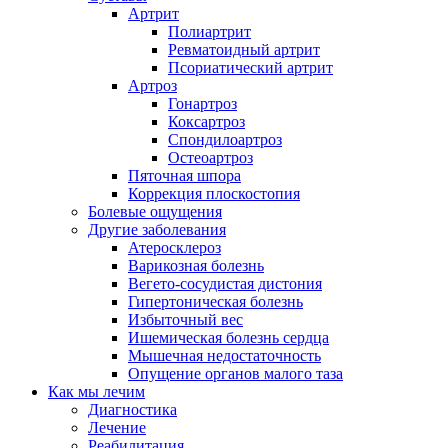
Артрит
Полиартрит
Ревматоидный артрит
Псориатический артрит
Артроз
Гонартроз
Коксартроз
Спондилоартроз
Остеоартроз
Пяточная шпора
Коррекция плоскостопия
Болевые ощущения
Другие заболевания
Атеросклероз
Варикозная болезнь
Вегето-сосудистая дистония
Гипертоническая болезнь
Избыточный вес
Ишемическая болезнь сердца
Мышечная недостаточность
Опущение органов малого таза
Как мы лечим
Диагностика
Лечение
Реабилитация