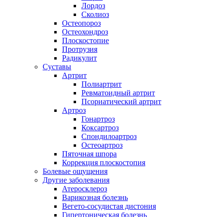
Лордоз
Сколиоз
Остеопороз
Остеохондроз
Плоскостопие
Протрузия
Радикулит
Суставы
Артрит
Полиартрит
Ревматоидный артрит
Псориатический артрит
Артроз
Гонартроз
Коксартроз
Спондилоартроз
Остеоартроз
Пяточная шпора
Коррекция плоскостопия
Болевые ощущения
Другие заболевания
Атеросклероз
Варикозная болезнь
Вегето-сосудистая дистония
Гипертоническая болезнь