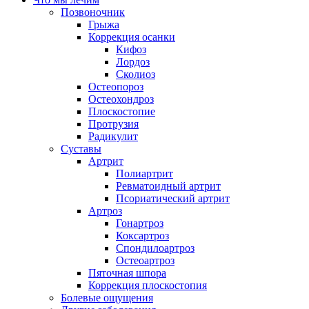
Позвоночник
Грыжа
Коррекция осанки
Кифоз
Лордоз
Сколиоз
Остеопороз
Остеохондроз
Плоскостопие
Протрузия
Радикулит
Суставы
Артрит
Полиартрит
Ревматоидный артрит
Псориатический артрит
Артроз
Гонартроз
Коксартроз
Спондилоартроз
Остеоартроз
Пяточная шпора
Коррекция плоскостопия
Болевые ощущения