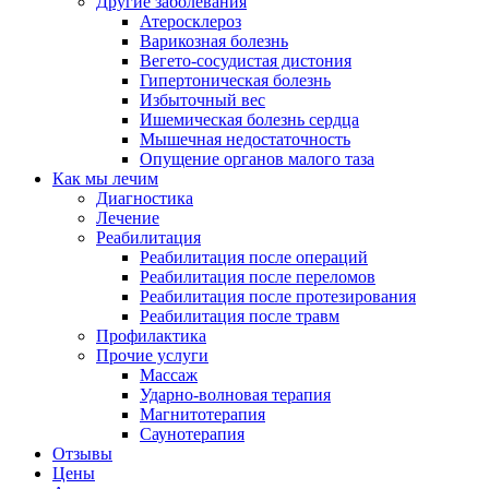
Другие заболевания
Атеросклероз
Варикозная болезнь
Вегето-сосудистая дистония
Гипертоническая болезнь
Избыточный вес
Ишемическая болезнь сердца
Мышечная недостаточность
Опущение органов малого таза
Как мы лечим
Диагностика
Лечение
Реабилитация
Реабилитация после операций
Реабилитация после переломов
Реабилитация после протезирования
Реабилитация после травм
Профилактика
Прочие услуги
Массаж
Ударно-волновая терапия
Магнитотерапия
Саунотерапия
Отзывы
Цены