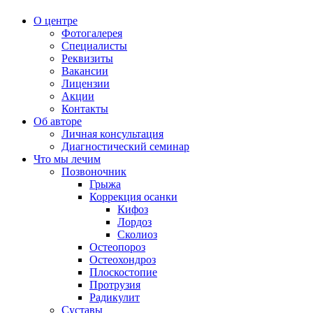
О центре
Фотогалерея
Специалисты
Реквизиты
Вакансии
Лицензии
Акции
Контакты
Об авторе
Личная консультация
Диагностический семинар
Что мы лечим
Позвоночник
Грыжа
Коррекция осанки
Кифоз
Лордоз
Сколиоз
Остеопороз
Остеохондроз
Плоскостопие
Протрузия
Радикулит
Суставы