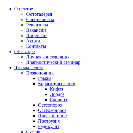
О центре
Фотогалерея
Специалисты
Реквизиты
Вакансии
Лицензии
Акции
Контакты
Об авторе
Личная консультация
Диагностический семинар
Что мы лечим
Позвоночник
Грыжа
Коррекция осанки
Кифоз
Лордоз
Сколиоз
Остеопороз
Остеохондроз
Плоскостопие
Протрузия
Радикулит
Суставы