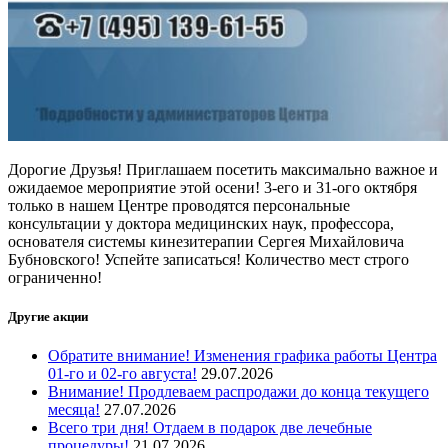
Дорогие Друзья! Приглашаем посетить максимально важное и
ожидаемое мероприятие этой осени! 3-его и 31-ого октября
только в нашем Центре проводятся персональные
консультации у доктора медицинских наук, профессора,
основателя системы кинезитерапии Сергея Михайловича
Бубновского! Успейте записаться! Количество мест строго
ограниченно!
Другие акции
Обратите внимание! Изменения графика работы Центра
01-го и 02-го августа!
29.07.2026
Внимание! Продлеваем распродажи до конца текущего
месяца!
27.07.2026
Всего три дня! Отдаем в подарок две лечебные
процедуры!
21.07.2026