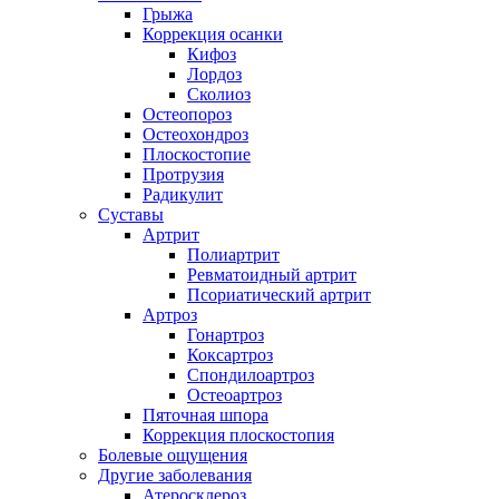
Грыжа
Коррекция осанки
Кифоз
Лордоз
Сколиоз
Остеопороз
Остеохондроз
Плоскостопие
Протрузия
Радикулит
Суставы
Артрит
Полиартрит
Ревматоидный артрит
Псориатический артрит
Артроз
Гонартроз
Коксартроз
Спондилоартроз
Остеоартроз
Пяточная шпора
Коррекция плоскостопия
Болевые ощущения
Другие заболевания
Атеросклероз