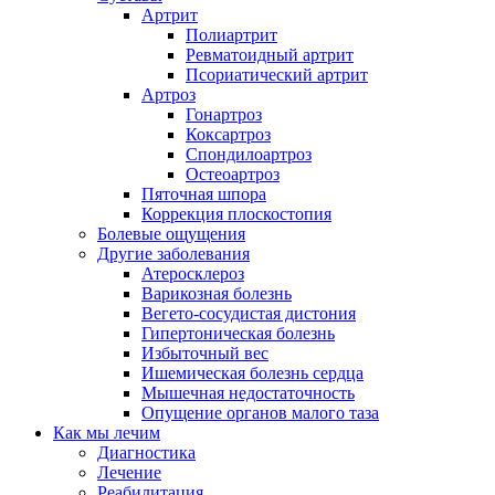
Артрит
Полиартрит
Ревматоидный артрит
Псориатический артрит
Артроз
Гонартроз
Коксартроз
Спондилоартроз
Остеоартроз
Пяточная шпора
Коррекция плоскостопия
Болевые ощущения
Другие заболевания
Атеросклероз
Варикозная болезнь
Вегето-сосудистая дистония
Гипертоническая болезнь
Избыточный вес
Ишемическая болезнь сердца
Мышечная недостаточность
Опущение органов малого таза
Как мы лечим
Диагностика
Лечение
Реабилитация