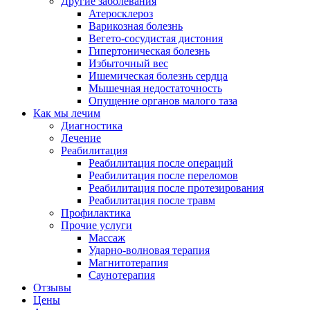
Другие заболевания
Атеросклероз
Варикозная болезнь
Вегето-сосудистая дистония
Гипертоническая болезнь
Избыточный вес
Ишемическая болезнь сердца
Мышечная недостаточность
Опущение органов малого таза
Как мы лечим
Диагностика
Лечение
Реабилитация
Реабилитация после операций
Реабилитация после переломов
Реабилитация после протезирования
Реабилитация после травм
Профилактика
Прочие услуги
Массаж
Ударно-волновая терапия
Магнитотерапия
Саунотерапия
Отзывы
Цены