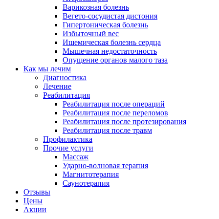
Варикозная болезнь
Вегето-сосудистая дистония
Гипертоническая болезнь
Избыточный вес
Ишемическая болезнь сердца
Мышечная недостаточность
Опущение органов малого таза
Как мы лечим
Диагностика
Лечение
Реабилитация
Реабилитация после операций
Реабилитация после переломов
Реабилитация после протезирования
Реабилитация после травм
Профилактика
Прочие услуги
Массаж
Ударно-волновая терапия
Магнитотерапия
Саунотерапия
Отзывы
Цены
Акции