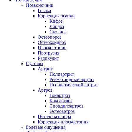
Позвоночник
Грыжа
Коррекция осанки
Кифоз
Лордоз
Сколиоз
Остеопороз
Остеохондроз
Плоскостопие
Протрузия
Радикулит
Суставы
Артрит
Полиартрит
Ревматоидный артрит
Псориатический артрит
Артроз
Гонартроз
Коксартроз
Спондилоартроз
Остеоартроз
Пяточная шпора
Коррекция плоскостопия
Болевые ощущения