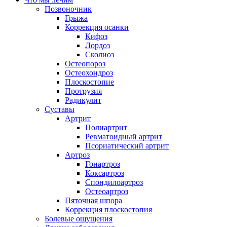
Позвоночник
Грыжа
Коррекция осанки
Кифоз
Лордоз
Сколиоз
Остеопороз
Остеохондроз
Плоскостопие
Протрузия
Радикулит
Суставы
Артрит
Полиартрит
Ревматоидный артрит
Псориатический артрит
Артроз
Гонартроз
Коксартроз
Спондилоартроз
Остеоартроз
Пяточная шпора
Коррекция плоскостопия
Болевые ощущения