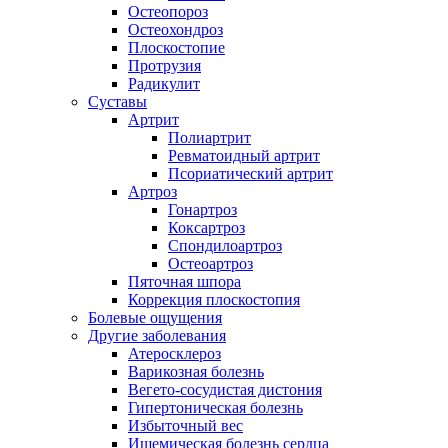
Остеопороз
Остеохондроз
Плоскостопие
Протрузия
Радикулит
Суставы
Артрит
Полиартрит
Ревматоидный артрит
Псориатический артрит
Артроз
Гонартроз
Коксартроз
Спондилоартроз
Остеоартроз
Пяточная шпора
Коррекция плоскостопия
Болевые ощущения
Другие заболевания
Атеросклероз
Варикозная болезнь
Вегето-сосудистая дистония
Гипертоническая болезнь
Избыточный вес
Ишемическая болезнь сердца