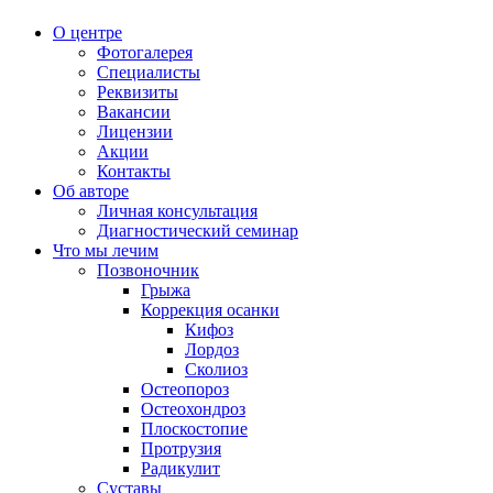
О центре
Фотогалерея
Специалисты
Реквизиты
Вакансии
Лицензии
Акции
Контакты
Об авторе
Личная консультация
Диагностический семинар
Что мы лечим
Позвоночник
Грыжа
Коррекция осанки
Кифоз
Лордоз
Сколиоз
Остеопороз
Остеохондроз
Плоскостопие
Протрузия
Радикулит
Суставы