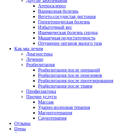
Другие заболевания
Атеросклероз
Варикозная болезнь
Вегето-сосудистая дистония
Гипертоническая болезнь
Избыточный вес
Ишемическая болезнь сердца
Мышечная недостаточность
Опущение органов малого таза
Как мы лечим
Диагностика
Лечение
Реабилитация
Реабилитация после операций
Реабилитация после переломов
Реабилитация после протезирования
Реабилитация после травм
Профилактика
Прочие услуги
Массаж
Ударно-волновая терапия
Магнитотерапия
Саунотерапия
Отзывы
Цены