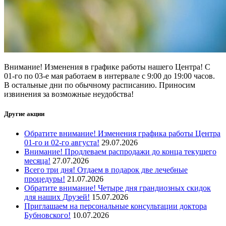
Внимание! Изменения в графике работы нашего Центра! С
01-го по 03-е мая работаем в интервале с 9:00 до 19:00 часов.
В остальные дни по обычному расписанию. Приносим
извинения за возможные неудобства!
Другие акции
Обратите внимание! Изменения графика работы Центра
01-го и 02-го августа!
29.07.2026
Внимание! Продлеваем распродажи до конца текущего
месяца!
27.07.2026
Всего три дня! Отдаем в подарок две лечебные
процедуры!
21.07.2026
Обратите внимание! Четыре дня грандиозных скидок
для наших Друзей!
15.07.2026
Приглашаем на персональные консультации доктора
Бубновского!
10.07.2026