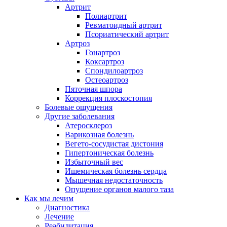
Артрит
Полиартрит
Ревматоидный артрит
Псориатический артрит
Артроз
Гонартроз
Коксартроз
Спондилоартроз
Остеоартроз
Пяточная шпора
Коррекция плоскостопия
Болевые ощущения
Другие заболевания
Атеросклероз
Варикозная болезнь
Вегето-сосудистая дистония
Гипертоническая болезнь
Избыточный вес
Ишемическая болезнь сердца
Мышечная недостаточность
Опущение органов малого таза
Как мы лечим
Диагностика
Лечение
Реабилитация